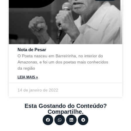
Nota de Pesar
O Poeta nasceu em Barreirinha, no interior do
Amazonas, e foi um dos poetas mais conhecidos
da região
LEIA MAIS »
14 de janeiro de 2022
Esta Gostando do Conteúdo?
Compartilhe.