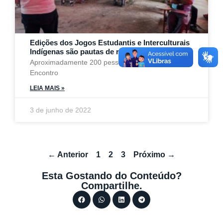
Edições dos Jogos Estudantis e Interculturais
Indígenas são pautas de reunião, em Tefé (AM)
Aproximadamente 200 pessoas participaram do
Encontro
LEIA MAIS »
3 de junho de 2022
← Anterior
1
2
3
Próximo →
Esta Gostando do Conteúdo?
Compartilhe.