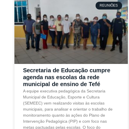
REUNIÕES
Secretaria de Educação cumpre
agenda nas escolas da rede
municipal de ensino de Tefé
A equipe executiva pedagógica da Secretaria
Municipal de Educação, Esporte e Cultura
(SEMEEC) vem realizando visitas às escolas
municipais, para analisar e orientar o trabalho de
monitoramento quanto às ações do Plano de
Intervenção Pedagógica (PIP) e com foco nas
metas pactuadas pelas escolas. O foco do