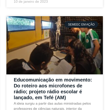
10 de janeiro de 2023
SEMEEC EM AÇÃO
Educomunicação em movimento:
Do roteiro aos microfones de
rádio; projeto rádio escolar é
lançado, em Tefé (AM)
A ideia surgiu a partir das aulas ministradas pelos
professores de ciências naturais, interior da