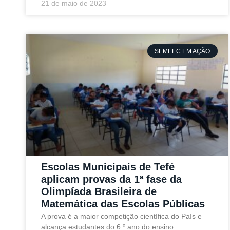
21 de maio de 2023
SEMEEC EM AÇÃO
Escolas Municipais de Tefé
aplicam provas da 1ª fase da
Olimpíada Brasileira de
Matemática das Escolas Públicas
A prova é a maior competição científica do País e
alcança estudantes do 6.º ano do ensino