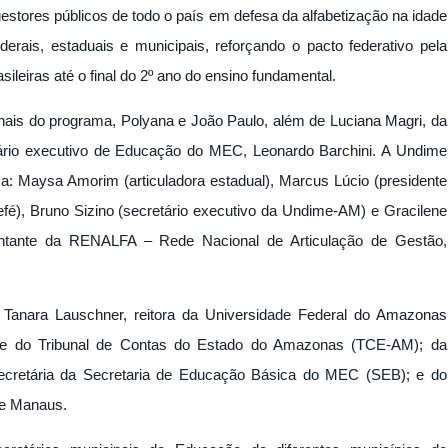
gestores públicos de todo o país em defesa da alfabetização na idade
ederais, estaduais e municipais, reforçando o pacto federativo pela
asileiras até o final do 2º ano do ensino fundamental.
nais do programa, Polyana e João Paulo, além de Luciana Magri, da
ário executivo de Educação do MEC, Leonardo Barchini. A Undime
 Maysa Amorim (articuladora estadual), Marcus Lúcio (presidente
é), Bruno Sizino (secretário executivo da Undime-AM) e Gracilene
entante da RENALFA – Rede Nacional de Articulação de Gestão,
Tanara Lauschner, reitora da Universidade Federal do Amazonas
nte do Tribunal de Contas do Estado do Amazonas (TCE-AM); da
secretária da Secretaria de Educação Básica do MEC (SEB); e do
de Manaus.